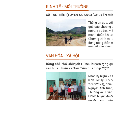
KINH TẾ - MÔI TRƯỜNG
XÃ TÂN TIẾN (TUYÊN QUANG) 'CHUYỂN M
Thời gian qua, với
quả các chương t
nước, đặc biệt, vi
mạnh đoàn kết to
Chương trình mục 
dựng nông thôn m
một xã còn nhiều
huyện Yên Sơn (T
đạt được kết quả n
VĂN HÓA - XÃ HỘI
Đồng chí Phó Chủ tịch HĐND huyện tặng qu
sách tiêu biểu xã Tân Tiến nhân dịp 27/7
Nhân kỷ niệm 77
binh Liệt sỹ (27/
27/7/2024), chiều
Nguyễn Anh Tuấn,
Thường vụ Huyện 
HĐND huyện đã đế
gia đình ông Triệ
binh; thôn 6 và ô
thương binh, thôn 