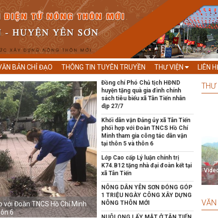
VĂN BẢN CHỈ ĐẠO
THÔNG TIN TUYÊN TRUYỀN
THƯ VIỆN
LIÊN H
Đồng chí Phó Chủ tịch HĐND
THƯ 
huyện tặng quà gia đình chính
sách tiêu biểu xã Tân Tiến nhân
dịp 27/7
Khối dân vận Đảng ủy xã Tân Tiến
phối hợp với Đoàn TNCS Hồ Chí
Minh tham gia công tác dân vận
tại thôn 5 và thôn 6
Lớp Cao cấp Lý luận chính trị
K74.B12 tặng nhà đại đoàn kết tại
Video
xã Tân Tiến
NÔNG DÂN YÊN SƠN ĐÓNG GÓP
1 TRIỆU NGÀY CÔNG XÂY DỰNG
VĂN
NÔNG THÔN MỚI
ợp với Đoàn TNCS Hồ Chí Minh
Lớp Cao cấp Lý luận chính trị K74.B12 t
hôn 6
Tiến
NUÔI ONG LẤY MẬT Ở TÂN TIẾN