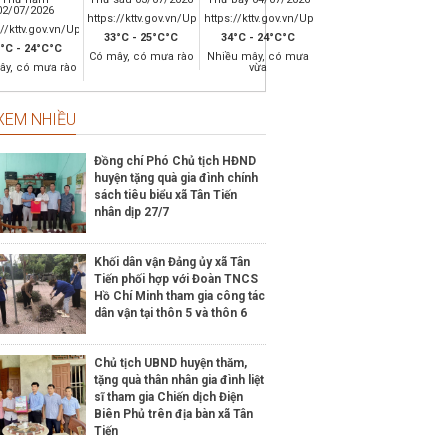
02/07/2026
https://kttv.gov.vn/Upload/WeatherSymbol/icon_resized/2301.png
https://kttv.gov.vn/Upload/WeatherSymbol/ic
quyết số 03/2021/NQ-HĐND ngày 16/7/2021 của
://kttv.gov.vn/Upload/WeatherSymbol/icon_resized/2301.png
ỉnh Về chính sách hỗ trợ phát triển sản xuất
33°C - 25°C°C
34°C - 24°C°C
°C - 24°C°C
 lâm nghiệp, thủy sản hàng hóa; sản phẩm
Có mây, có mưa rào
Nhiều mây, có mưa
ây, có mưa rào
vừa
và xây dựng nông thôn mới trên địa bàn tỉnh
 Quang giai đoạn 2021-2025
XEM NHIỀU
quyết số 55/NQ-HĐND ngày 20/11/2020 của
tỉnh Về việc thông qua Đề án Bê tông hóa
 giao thông nông thôn và xây dựng cầu trên
Đồng chí Phó Chủ tịch HĐND
 giao thông nông thôn, giai đoạn 2021-2025
huyện tặng quà gia đình chính
sách tiêu biểu xã Tân Tiến
nhân dịp 27/7
Khối dân vận Đảng ủy xã Tân
Tiến phối hợp với Đoàn TNCS
Hồ Chí Minh tham gia công tác
dân vận tại thôn 5 và thôn 6
Chủ tịch UBND huyện thăm,
tặng quà thân nhân gia đình liệt
sĩ tham gia Chiến dịch Điện
Biên Phủ trên địa bàn xã Tân
Tiến