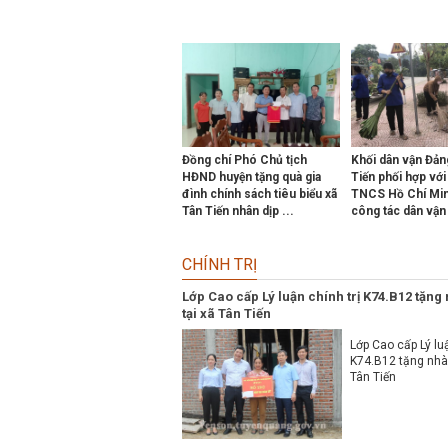
Previous
Next
Đồng chí Phó Chủ tịch
Khối dân vận Đản
HĐND huyện tặng quà gia
Tiến phối hợp vớ
đình chính sách tiêu biểu xã
TNCS Hồ Chí Min
Tân Tiến nhân dịp ...
công tác dân vận 
CHÍNH TRỊ
Lớp Cao cấp Lý luận chính trị K74.B12 tặng
tại xã Tân Tiến
Lớp Cao cấp Lý luậ
K74.B12 tặng nhà 
Tân Tiến