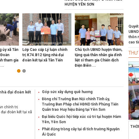
HUYỆN YÊN SƠN
Quyết
UBND 
thôn 
cao t
g ủy xã Tân
Lớp Cao cấp Lý luận chính
Chủ tịch UBND huyện thăm,
NÔNG 
Quyết
THƯ
i Đoàn
trị K74.B12 tặng nhà đại
tặng quà thân nhân gia đình
GÓP 1
UBND 
h tham gia
đoàn kết tại xã Tân Tiến
liệt sĩ tham gia Chiến dịch
XÂY 
mới k
...
Điện Biên ...
MỚI
Nghị 
HĐND t
mức p
nước 
 nhà đại đoàn kết
Góp sức xây dựng quê hương
dựng 
Đồng chí Trưởng Ban Nội chính Tỉnh ủy,
2021 
Trưởng Ban Pháp chế HĐND tỉnh Phùng Tiến
n chính trị
Quân trao Huy hiệu Đảng tại Yên Sơn
đại đoàn kết tại xã
Nghị 
Đại biểu Quốc hội tiếp xúc cử tri tại huyện Hàm
HĐND 
Yên, Yên Sơn
hóa th
THỜ
viên 
Phát động trồng cây tại di tích trường Nguyễn
2025
Ái Quốc