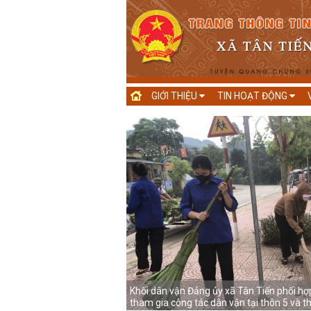
GIỚI THIỆU
TIN HOẠT ĐỘNG
ia đình chính sách tiêu biểu
Khối dân vận Đảng ủy xã Tân Tiến phối h
tham gia công tác dân vận tại thôn 5 và t