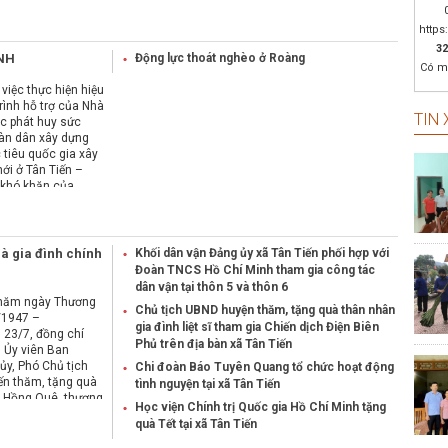
Nghị 
https
HĐND t
32
nông,
ÌNH
Động lực thoát nghèo ở Roàng
Có m
OCOP 
Tuyên
 việc thực hiện hiệu
rình hỗ trợ của Nhà
TIN 
ệc phát huy sức
Nghị 
àn dân xây dựng
HĐND 
tiêu quốc gia xây
đường
ới ở Tân Tiến –
đường
 khó khăn của
uyên Quang) đã
ổi bật.
à gia đình chính
Khối dân vận Đảng ủy xã Tân Tiến phối hợp với
Đoàn TNCS Hồ Chí Minh tham gia công tác
dân vận tại thôn 5 và thôn 6
 năm ngày Thương
Chủ tịch UBND huyện thăm, tặng quà thân nhân
7/1947 –
gia đình liệt sĩ tham gia Chiến dịch Điện Biên
 23/7, đồng chí
Phủ trên địa bàn xã Tân Tiến
 Ủy viên Ban
ủy, Phó Chủ tịch
Chi đoàn Báo Tuyên Quang tổ chức hoạt động
n thăm, tặng quà
tình nguyện tại xã Tân Tiến
u Hồng Quê, thương
Học viện Chính trị Quốc gia Hồ Chí Minh tặng
ng Vi Đại Dương,
quà Tết tại xã Tân Tiến
3, xã Tân Tiến.