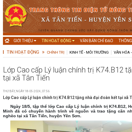
GIỚI THIỆU
TIN HOẠT ĐỘNG
VĂN BẢN CHỈ ĐẠO
THÔNG
TIN HOẠT ĐỘNG
CHÍNH TRỊ
KINH TẾ - MÔI TRƯỜNG
VĂN HÓA -
Lớp Cao cấp Lý luận chính trị K74.B12 t
tại xã Tân Tiến
THỨ BẨY, NGÀY 18-05-2024, 07:56
Lớp Cao cấp Lý luận chính trị K74.B12 tặng nhà đại đoàn kết tại xã 
Ngày 18/5, tập thể lớp Cao cấp Lý luận chính trị K74.B12, H
Minh đã có chuyến hành trình về nguồn và trao tặng căn nh
nghèo tại xã Tân Tiến, huyện Yên Sơn.