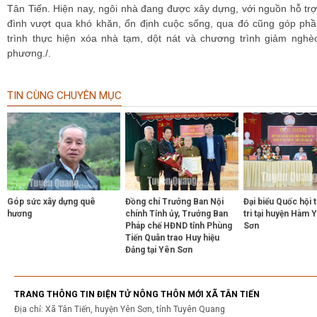
Tân Tiến. Hiện nay, ngôi nhà đang được xây dựng, với nguồn hỗ trợ
đình vượt qua khó khăn, ổn định cuộc sống, qua đó cũng góp ph
trình thực hiện xóa nhà tạm, dột nát và chương trình giảm nghè
phương./.
TIN CÙNG CHUYÊN MỤC
Góp sức xây dựng quê
Đồng chí Trưởng Ban Nội
Đại biểu Quốc hội t
hương
chính Tỉnh ủy, Trưởng Ban
tri tại huyện Hàm 
Pháp chế HĐND tỉnh Phùng
Sơn
Tiến Quân trao Huy hiệu
Đảng tại Yên Sơn
TRANG THÔNG TIN ĐIỆN TỬ NÔNG THÔN MỚI XÃ TÂN TIẾN
Địa chỉ: Xã Tân Tiến, huyện Yên Sơn, tỉnh Tuyên Quang