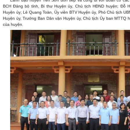
Lãnh đạo huyện Yên Sơn đón tiếp và cùng đi với đoàn có các
BCH Đảng bộ tỉnh, Bí thư Huyện ủy, Chủ tịch HĐND huyện; Đỗ 
Huyện ủy; Lê Quang Toàn, Ủy viên BTV Huyện ủy, Phó Chủ tịch UB
Huyện ủy, Trưởng Ban Dân vận Huyện ủy, Chủ tịch Ủy ban MTTQ h
của huyện.